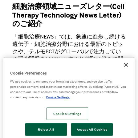
細胞治療領域ニューズレター(Cell
Therapy Technology News Letter)
のご紹介
「細胞治療NEWS」では、急速に進歩し続ける
遺伝子・細胞治療分野における最新のトピッ
クや、テルモBCTがグローバルで注力してい
る研究開発をはじめとする各種取り組みに関
する最新情報をお届けします。
Cookie Preferences
第3号 2025年10月発行
PDFを開く
We use cookies to enhance your browsing experience, analyze site traffic,
personalize content, and assist in our marketing efforts. By clicking “Accept All,” you
consent to our use of cookies. You can manage your preferences or withdraw
consent anytime via our
Cookie Settings.
Cookies Settings
Reject All
Accept All Cookies