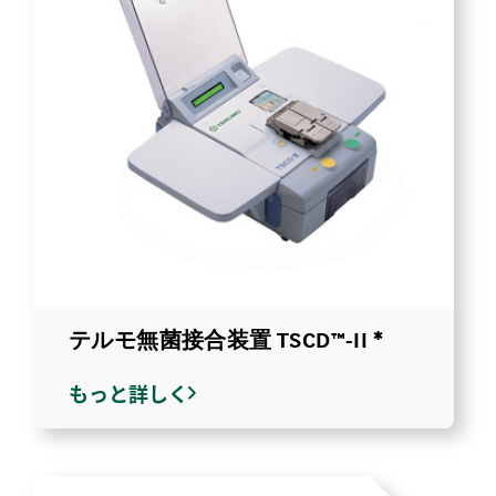
テルモ無菌接合装置 TSCD™-II *
もっと詳しく