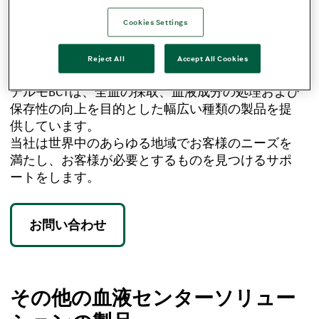
安全機能、バッグ構成、容量の選択肢、フィルタ
ーの種類、血液保存液、採血針の太さ、使用期
Cookies Settings
限、品質、包装――。
これらは、全血の採取、処理、保存のために、血
Reject All
Accept All Cookies
液バッグシステムに求められるものです。
テルモBCTは、全血の採取、血液成分の処理および
保存性の向上を目的とした幅広い種類の製品を提
供しています。
当社は世界中のあらゆる地域でお客様のニーズを
満たし、お客様が必要とするものを見つけるサポ
ートをします。
お問い合わせ
その他の血液センターソリュー