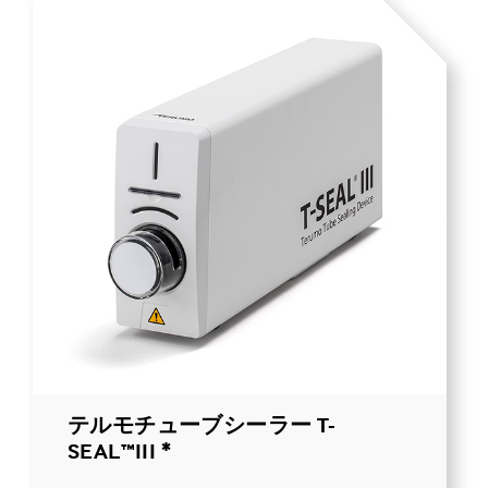
テルモチューブシーラー T-
SEAL™III *