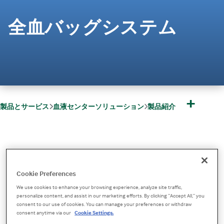
全血バッグシステム
+
製品とサービス
血液センターソリューション
製品紹介
全血バッグシステム
血液の採取と処理に必要な
Cookie Preferences
We use cookies to enhance your browsing experience, analyze site traffic,
機能を備えた製品
personalize content, and assist in our marketing efforts. By clicking “Accept All,” you
consent to our use of cookies. You can manage your preferences or withdraw
consent anytime via our
Cookie Settings.