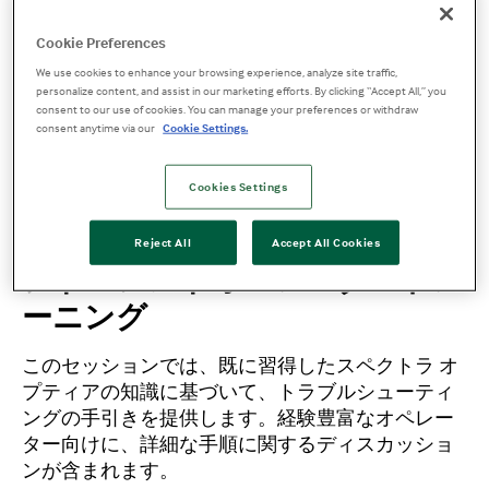
スペクトラ オプティア
Cookie Preferences
新規オペレータートレーニング
We use cookies to enhance your browsing experience, analyze site traffic,
personalize content, and assist in our marketing efforts. By clicking “Accept All,” you
この入門セッションでは、スペクトラ オプティア
consent to our use of cookies. You can manage your preferences or withdraw
consent anytime via our
Cookie Settings.
の設定および操作に関する知識と、プロトコル別
の基本的な動作原理を説明します。インストラク
ターによるプレゼンテーションと、システムの操
Cookies Settings
作実習が含まれます。
Reject All
Accept All Cookies
アドバンスドオペレータートレ
ーニング
このセッションでは、既に習得したスペクトラ オ
プティアの知識に基づいて、トラブルシューティ
ングの手引きを提供します。経験豊富なオペレー
ター向けに、詳細な手順に関するディスカッショ
ンが含まれます。