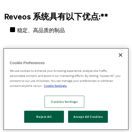
Reveos 系统具有以下优点:**
稳定、高品质的制品
提高处理量
Cookie Preferences
We use cookies to enhance your browsing experience, analyze site traffic,
提高产量
personalize content, and assist in our marketing efforts. By clicking “Accept All,” you
consent to our use of cookies. You can manage your preferences or withdraw
consent anytime via our
Cookie Settings.
优化工作流程
Cookies Settings
Reject All
Accept All Cookies
节省空间