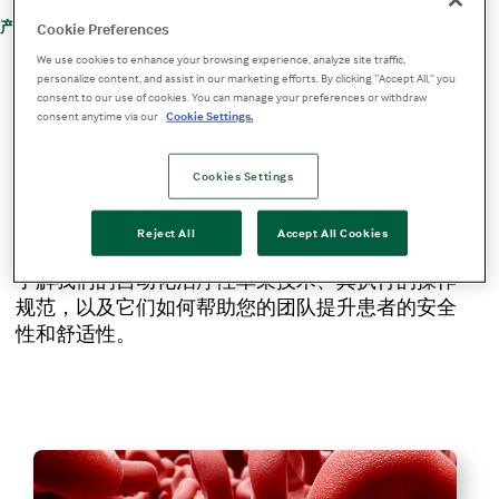
+
产品与服务
治疗性血液成分分离
Cookie Preferences
We use cookies to enhance your browsing experience, analyze site traffic,
治疗性单采产品、适应症与操作规范
personalize content, and assist in our marketing efforts. By clicking “Accept All,” you
consent to our use of cookies. You can manage your preferences or withdraw
consent anytime via our
Cookie Settings.
我们的单采平台、适应症和
Cookies Settings
操作规范
Reject All
Accept All Cookies
了解我们的自动化治疗性单采技术、其执行的操作
规范，以及它们如何帮助您的团队提升患者的安全
性和舒适性。